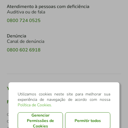
Atendimento à pessoas com deficiência
Auditiva ou de fala
0800 724 0525
Denúncia
Canal de denúncia
0800 602 6918
Youtube
Twitter
Linkedin
Instagram
Utilizamos cookies neste site para melhorar sua
experiência de navegação de acordo com nossa
Facebook
TikTok
Política de Cookies
.
Confederação Sicredi
Gerenciar
Permissões de
Permitir todos
CNPJ: 03.795.072/0001-60
Cookies