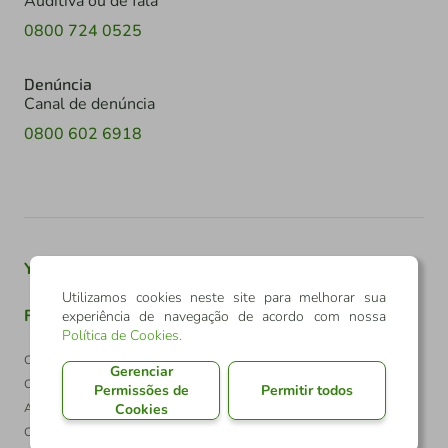
Auditiva ou de fala
0800 724 0525
Denúncia
Canal de denúncia
0800 602 6918
Youtube
Twitter
Linkedin
Instagram
Utilizamos cookies neste site para melhorar sua
Facebook
TikTok
experiência de navegação de acordo com nossa
Política de Cookies
.
Confederação Sicredi
Gerenciar
CNPJ: 03.795.072/0001-60
Permissões de
Permitir todos
Av. Assis Brasil, 3940, J. Lindóia - Porto Alegre
Cookies
CEP: 91010-003