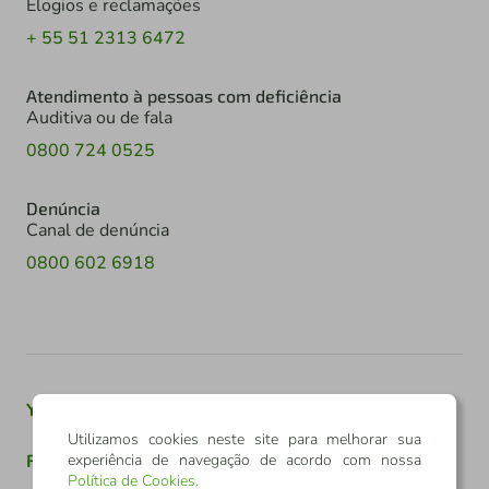
Elogios e reclamações
+ 55 51 2313 6472
Atendimento à pessoas com deficiência
Auditiva ou de fala
0800 724 0525
Denúncia
Canal de denúncia
0800 602 6918
Youtube
Twitter
Linkedin
Instagram
Utilizamos cookies neste site para melhorar sua
Facebook
TikTok
experiência de navegação de acordo com nossa
Política de Cookies
.