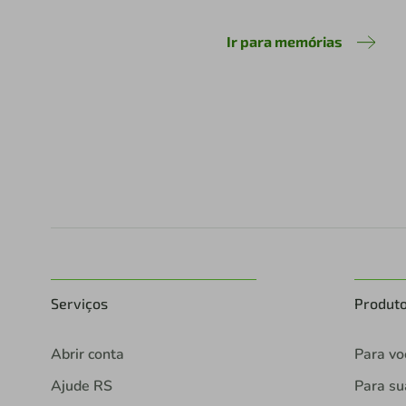
Ir para memórias
Serviços
Produt
Abrir conta
Para vo
Ajude RS
Para s