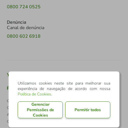
0800 724 0525
Denúncia
Canal de denúncia
0800 602 6918
Youtube
Twitter
Linkedin
Instagram
Utilizamos cookies neste site para melhorar sua
Facebook
TikTok
experiência de navegação de acordo com nossa
Política de Cookies
.
Confederação Sicredi
Gerenciar
CNPJ: 03.795.072/0001-60
Permissões de
Permitir todos
Av. Assis Brasil, 3940, J. Lindóia - Porto Alegre
Cookies
CEP: 91010-003