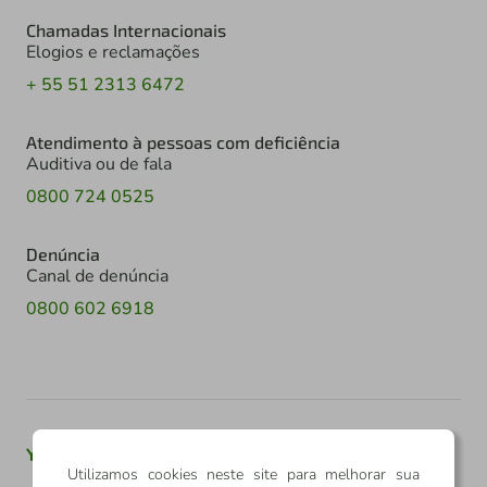
Chamadas Internacionais
Elogios e reclamações
+ 55 51 2313 6472
Atendimento à pessoas com deficiência
Auditiva ou de fala
0800 724 0525
Denúncia
Canal de denúncia
0800 602 6918
Youtube
Twitter
Linkedin
Instagram
Utilizamos cookies neste site para melhorar sua