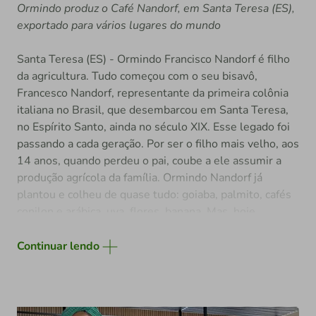
Ormindo produz o Café Nandorf, em Santa Teresa (ES),
exportado para vários lugares do mundo
Santa Teresa (ES) - Ormindo Francisco Nandorf é filho
da agricultura. Tudo começou com o seu bisavô,
Francesco Nandorf, representante da primeira colônia
italiana no Brasil, que desembarcou em Santa Teresa,
no Espírito Santo, ainda no século XIX. Esse legado foi
passando a cada geração. Por ser o filho mais velho, aos
14 anos, quando perdeu o pai, coube a ele assumir a
produção agrícola da família. Ormindo Nandorf já
plantou e colheu de quase tudo: goiaba, palmito, cafés
conilon e arábica, uva, flores, banana. Mas, hoje,
somente banana e café sustentam a propriedade.
Continuar lendo
Na verdade, o destaque mesmo fica com os cafés
especiais: o Café Nandorf entrega dois tipos (arábica e
conilon) direto ao consumidor e já chegou a vários