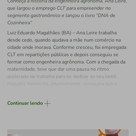
Conheça a história da engenheira agrônoma, Ana Leire,
2024, melhor café conilon do Espírito Santo em 2024
que largou o emprego CLT para empreender no
(com 92,88pts) e o Prêmio Nacional de Agricultura
segmento gastronômico e lançou o livro “DNA de
Sustentável em 2023, além de ter sido finalista na SIC
Cozinheira”
no Coffee of the Year.
Luiz Eduardo Magalhães (BA) – Ana Leire trabalha
desde cedo, quando ajudava a mãe num comércio na
cidade onde morava. Conforme cresceu, foi empregada
CLT em repartições públicas e depois conseguiu se
formar como engenheira agrônoma. Com a chegada da
maternidade, teve que dar uma pausa no ritmo
acelerado de trabalho para se dedicar ao seu bebê.
Naquele momento, internamente, começava outra
jornada e, na verdade, a realização de um sonho:
empreender. "Foi dentro de casa que comecei minha
Continuar lendo
jornada, fazendo comidas e quitutes para amigos e
conhecidos. O que começou como um simples prazer se
transformou em um negócio”, afirma Ana Leire.