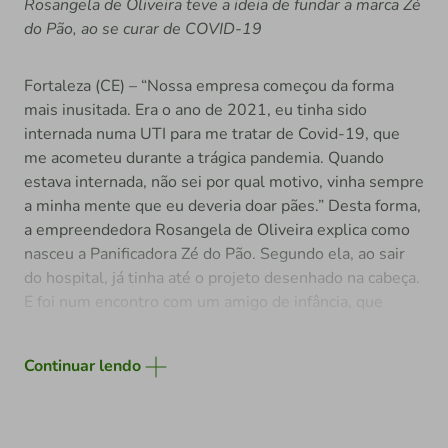
Rosangela de Oliveira teve a ideia de fundar a marca Zé
autêntico e inesquecível, sem conservantes ou
do Pão, ao se curar de COVID-19
aromatizantes artificiais”, garante Ana.
Fortaleza (CE) – “Nossa empresa começou da forma
mais inusitada. Era o ano de 2021, eu tinha sido
internada numa UTI para me tratar de Covid-19, que
me acometeu durante a trágica pandemia. Quando
estava internada, não sei por qual motivo, vinha sempre
a minha mente que eu deveria doar pães.” Desta forma,
a empreendedora Rosangela de Oliveira explica como
nasceu a Panificadora Zé do Pão. Segundo ela, ao sair
do hospital, já tinha até o projeto desenhado na cabeça.
E foi num encontro com um amigo de infância, que
conhecia um padeiro, que conseguiu colocar o projeto
de pé.
Continuar lendo
“Apresentei o projeto, eles compraram a ideia e deu
tudo certo”, comemora Rosangela. Mas ela reconhece