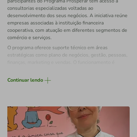
participantes do Programa Prosperar têm acesso a
consultorias especializadas voltadas ao
desenvolvimento dos seus negócios. A iniciativa reúne
empresas associadas à instituição financeira
cooperativa, com atuação em diferentes segmentos de
comércio e serviços.
O programa oferece suporte técnico em áreas
estratégicas como plano de negócios, gestão, pessoas,
finanças, marketing e vendas. O funcionamento é
simples: o associado, com orientação do Sebrae,
identifica a consultoria mais aderente às necessidades
Continuar lendo
da sua empresa e, a partir daí, conta também com o
apoio financeiro do Sicredi para viabilizar esse
acompanhamento.
Desde a sua criação, o Programa Prosperar que
beneficiou mais de 300 empresas no Rio Grande do Sul
e em Minas Gerais, com investimentos que superam
R$ 1 milhão, resultado da atuação conjunta entre