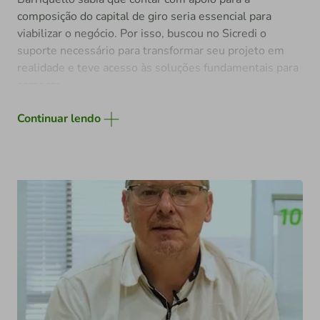
composição do capital de giro seria essencial para
viabilizar o negócio. Por isso, buscou no Sicredi o
suporte necessário para transformar seu projeto em
realidade e teve acesso às soluções fundamentais para
começar.
Mas a parceria não parou por aí. Com o apoio da
Continuar lendo
cooperativa Sicredi das Culturas, o empresário não
apenas obteve crédito para iniciar a operação, como
também contou com orientação importante na gestão
do negócio. Esse acompanhamento contribuiu para dar
mais solidez à empresa e criar a base necessária para
novos passos.
Hoje, Barriquello já expandiu suas atividades e também
atua no setor de transportes, com duas camionetes
financiadas pelo Sicredi.
“Fomos muito bem atendidos pela equipe da agência.
Utilizamos muitos benefícios: crédito fácil, linhas para