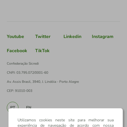
Youtube
Twitter
Linkedin
Instagram
Facebook
TikTok
Confederação Sicredi
CNPJ: 03.795.072/0001-60
Av. Assis Brasil, 3940, J. Lindóia - Porto Alegre
CEP: 91010-003
PT
EN
Utilizamos cookies neste site para melhorar sua
experiência de navegação de acordo com nossa