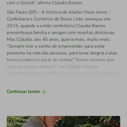
com o Sicredi”, afirma Cláudia Bastos
negócios mais sólidos e comunidades mais prósperas.
São Paulo (SP) – A história do Atelier Doce Amor -
“Nosso objetivo é que os empresários sempre saiam
Confeitaria e Comércio de Bolos Ltda. começou em
fortalecidos, que os resultados dessa jornada sejam
2015, quando a então confeiteira Claudia Barros
percebidos e façam a diferença, gerando oportunidades
presenteava família e amigos com receitas deliciosas.
de eficiência, lucro e melhor gestão dos resultados”,
Mas Cláudia, aos 45 anos, queria mais, muito mais.
garante Cristiano Ourique, diretor de Negócios da
“Sempre tive o sonho de empreender para estar
Sicredi das Culturas RS/MG.
presente na vida das pessoas, para levar alegria a elas.
Nunca podemos parar de sonhar! Temos sempre que
renovar nossos sonhos!”, diz Cláudia. Mesmo
desestimulada por familiares, ela abriu sua loja na Rua
Américo Brasiliense, 1.271, na Chácara Santo Antônio,
zona sul de São Paulo.
Continuar lendo
Mas a vida do Atelier Doce Amor mudou
completamente após sete anos de existência do
negócio. “Foi quando tive o primeiro contato com o
Sicredi. Nos primeiros dois anos com o Sicredi como
parceiro, conquistei muito em maquinário, reforma de