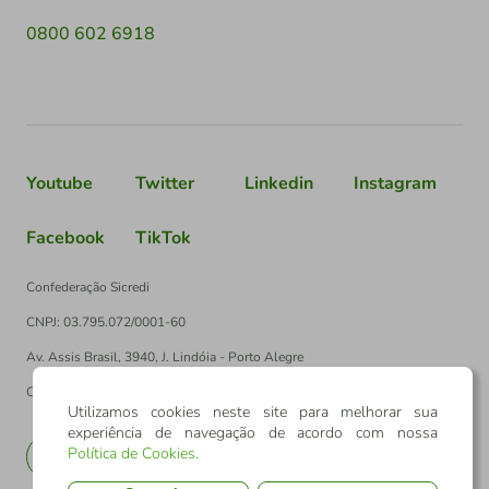
0800 602 6918
Youtube
Twitter
Linkedin
Instagram
Facebook
TikTok
Confederação Sicredi
CNPJ: 03.795.072/0001-60
Av. Assis Brasil, 3940, J. Lindóia - Porto Alegre
CEP: 91010-003
Utilizamos cookies neste site para melhorar sua
experiência de navegação de acordo com nossa
Política de Cookies
.
PT
EN