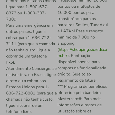
**Resgate mínimo: 10.000
dentro dos Estados Unidos
pontos ou múltiplos de
ligue para 1-800-627-
10.000 pontos para
8372 ou 1-800-307-
transferência para os
7309.
parceiros Smiles, TudoAzul
Para uma emergência em
e LATAM Pass e resgate
outros países, ligue a
mínimo de 7.000 no
cobrar para 1-636-722-
shopping
7111 (para que a chamada
(
https://shopping.sicredi.co
não tenha custo, ligue a
m.br/
). Pontuação
cobrar de um telefone
disponível apenas para
fixo).
compras na funcionalidade
Atendimento Concierge: se
crédito. Sujeito ao
estiver fora do Brasil, ligue
pagamento da fatura.
direto ou a cobrar aos
*** Programa de benefícios
Estados Unidos para 1-
oferecido pela bandeira
636-722-8881 (para que a
Mastercard®. Para mais
chamada não tenha custo,
informações e regras de
ligue a cobrar de um
utilização sobre os
telefone fixo).