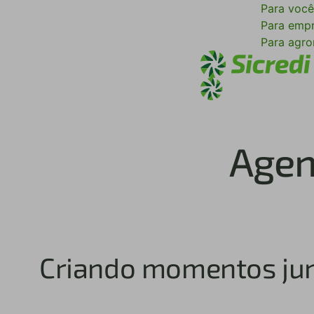
Para voc
Para emp
Para agr
Agen
Criando momentos ju