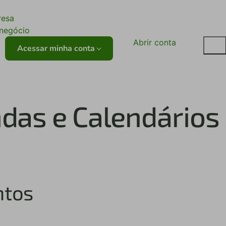
ê
resa
onegócio
Abrir conta
Acessar minha conta
das e Calendários
ntos