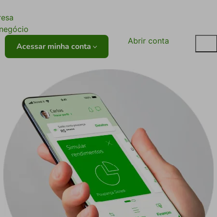
ê
resa
onegócio
Abrir conta
Acessar minha conta