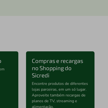
o
Compras e recargas
no Shopping do
 em
Sicredi
Encontre produtos de diferentes
lojas parceiras, em um só lugar.
Aproveite também recargas de
planos de TV, streaming e
alimentação.