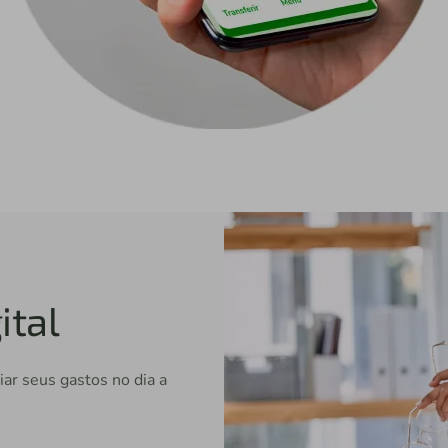
ital
ar seus gastos no dia a