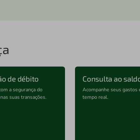
ça
ão de débito
Consulta ao sald
com a segurança do
Acompanhe seus gastos
 nas suas transações.
tempo real.