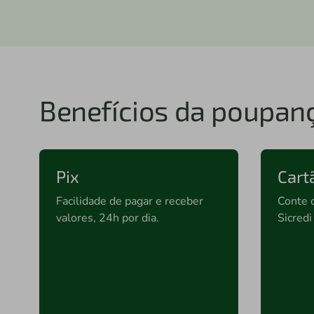
Benefícios da poupan
Pix
Cart
Facilidade de pagar e receber
Conte 
valores, 24h por dia.
Sicredi