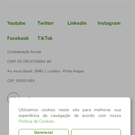
Youtube
Twitter
Linkedin
Instagram
Facebook
TikTok
Confederação Sicredi
CNPJ: 03.795.072/0001-60
Av. Assis Brasil, 3940, J. Lindóia - Porto Alegre
CEP: 91010-003
PT
EN
Utilizamos cookies neste site para melhorar sua
experiência de navegação de acordo com nossa
Política de Cookies
.
Gerenciar