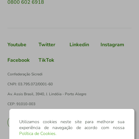
0800 602 6918
Youtube
Twitter
Linkedin
Instagram
Facebook
TikTok
Confederação Sicredi
CNPJ: 03.795.072/0001-60
Av. Assis Brasil, 3940, J. Lindóia - Porto Alegre
CEP: 91010-003
Utilizamos cookies neste site para melhorar sua
PT
EN
experiência de navegação de acordo com nossa
Política de Cookies
.