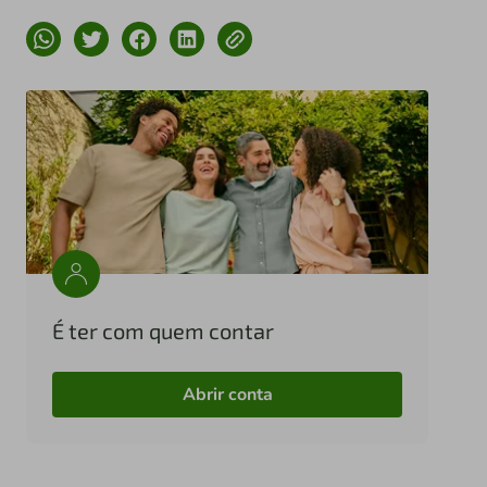
É ter com quem contar
Abrir conta