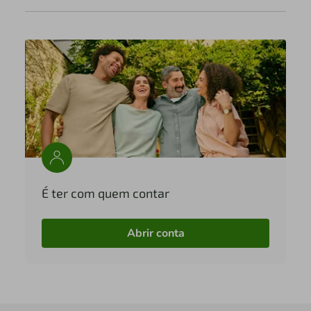
É ter com quem contar
Abrir conta