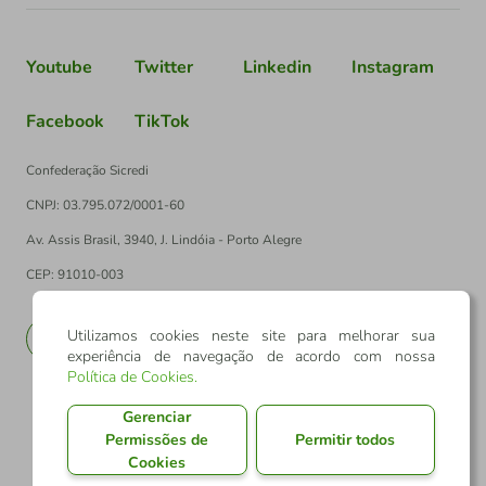
Youtube
Twitter
Linkedin
Instagram
Facebook
TikTok
Confederação Sicredi
CNPJ: 03.795.072/0001-60
Av. Assis Brasil, 3940, J. Lindóia - Porto Alegre
CEP: 91010-003
Utilizamos cookies neste site para melhorar sua
PT
EN
experiência de navegação de acordo com nossa
Política de Cookies
.
Gerenciar
Permissões de
Permitir todos
Cookies