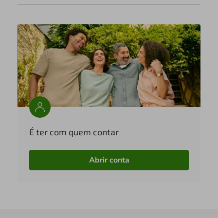
É ter com quem contar
Abrir conta