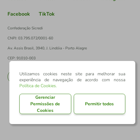
Facebook
TikTok
Confederação Sicredi
CNPJ: 03.795.072/0001-60
Av. Assis Brasil, 3940, J. Lindóia - Porto Alegre
CEP: 91010-003
Utilizamos cookies neste site para melhorar sua
PT
EN
experiência de navegação de acordo com nossa
Política de Cookies
.
Gerenciar
Permissões de
Permitir todos
Cookies