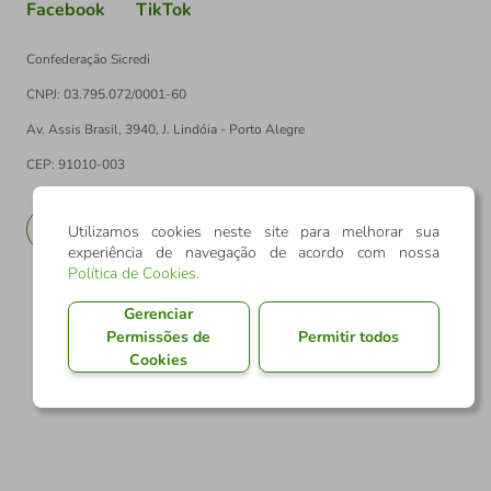
Facebook
TikTok
Confederação Sicredi
CNPJ: 03.795.072/0001-60
Av. Assis Brasil, 3940, J. Lindóia - Porto Alegre
CEP: 91010-003
PT
EN
Utilizamos cookies neste site para melhorar sua
experiência de navegação de acordo com nossa
Política de Cookies
.
Gerenciar
Permissões de
Permitir todos
Cookies