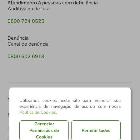
Atendimento à pessoas com deficiência
Auditiva ou de fala
0800 724 0525
Denúncia
Canal de denúncia
0800 602 6918
Youtube
Twitter
Linkedin
Instagram
Utilizamos cookies neste site para melhorar sua
experiência de navegação de acordo com nossa
Política de Cookies
.
Facebook
TikTok
Gerenciar
Confederação Sicredi
Permissões de
Permitir todos
Cookies
CNPJ: 03.795.072/0001-60