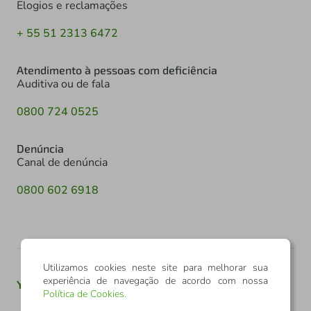
Elogios e reclamações
+ 55 51 2313 6472
Atendimento à pessoas com deficiência
Auditiva ou de fala
0800 724 0525
Denúncia
Canal de denúncia
0800 602 6918
Utilizamos cookies neste site para melhorar sua
experiência de navegação de acordo com nossa
Youtube
Twitter
Linkedin
Instagram
Política de Cookies
.