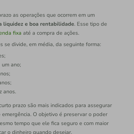
prazo as operações que ocorrem em um
a liquidez e boa rentabilidade
. Esse tipo de
enda fixa
até a compra de ações.
s se divide, em média, da seguinte forma:
es;
e um ano;
anos;
anos;
z anos.
curto prazo são mais indicados para assegurar
e emergência. O objetivo é preservar o poder
mesmo tempo que ele fica seguro e com maior
car o dinheiro quando desejar.