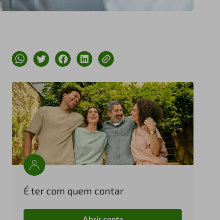
É ter com quem contar
Abrir conta