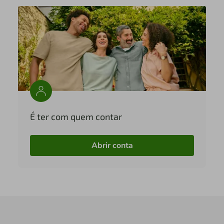
É ter com quem contar
Abrir conta