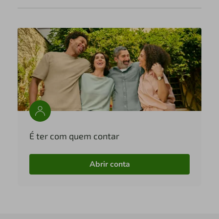
É ter com quem contar
Abrir conta