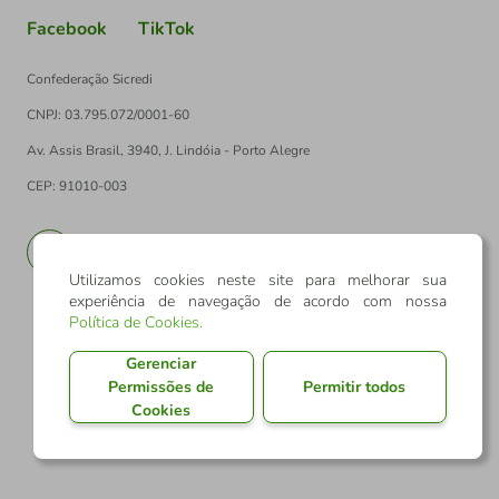
Facebook
TikTok
Confederação Sicredi
CNPJ: 03.795.072/0001-60
Av. Assis Brasil, 3940, J. Lindóia - Porto Alegre
CEP: 91010-003
PT
EN
Utilizamos cookies neste site para melhorar sua
experiência de navegação de acordo com nossa
Política de Cookies
.
Gerenciar
Permissões de
Permitir todos
Cookies