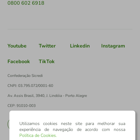
0800 602 6918
Youtube
Twitter
Linkedin
Instagram
Facebook
TikTok
Confederação Sicredi
CNPJ: 03.795.072/0001-60
Av. Assis Brasil, 3940, J. Lindóia - Porto Alegre
CEP: 91010-003
Utilizamos cookies neste site para melhorar sua
PT
EN
experiência de navegação de acordo com nossa
Política de Cookies
.