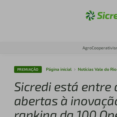
Aces
Agro
Cooperativi
Página inicial
Notícias Vale do Ri
PREMIAÇÃO
Sicredi está entr
abertas à inovaçã
ranking da 100 Op