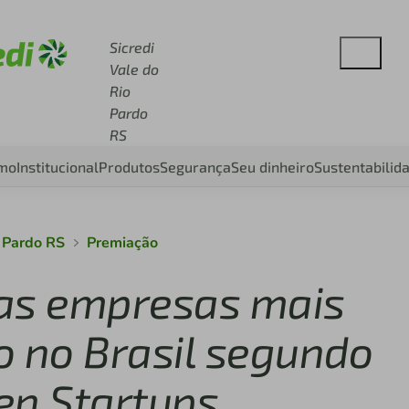
se sicredi.com.br
Sicredi
Vale do
Rio
Pardo
RS
smo
Institucional
Produtos
Segurança
Seu dinheiro
Sustentabilid
o Pardo RS
Premiação
e as empresas mais
o no Brasil segundo
en Startups