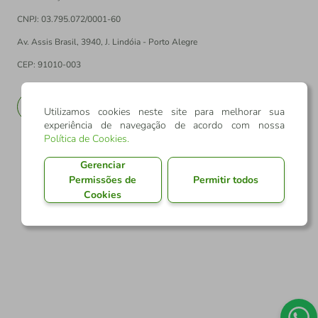
CNPJ: 03.795.072/0001-60
Av. Assis Brasil, 3940, J. Lindóia - Porto Alegre
CEP: 91010-003
PT
EN
Utilizamos cookies neste site para melhorar sua
experiência de navegação de acordo com nossa
Política de Cookies
.
Gerenciar
Permissões de
Permitir todos
Cookies