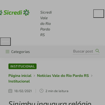
Acesse sicredi.com.br
Sicredi
Vale
do Rio
Pardo
RS
Categorias
INSTITUCIONAL
Página inicial
Notícias Vale do Rio Pardo RS
Institucional
18/02/2021
2 min de leitura
Sinimbu inaugura relógio