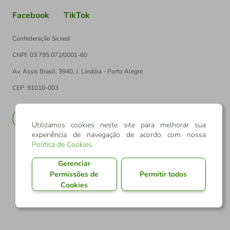
Facebook
TikTok
Confederação Sicredi
CNPJ: 03.795.072/0001-60
Av. Assis Brasil, 3940, J. Lindóia - Porto Alegre
CEP: 91010-003
PT
EN
Utilizamos cookies neste site para melhorar sua
experiência de navegação de acordo com nossa
Política de Cookies
.
Gerenciar
Permissões de
Permitir todos
Cookies