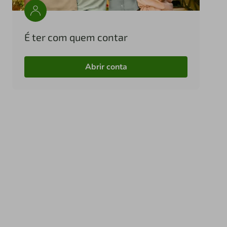
É ter com quem contar
Abrir conta