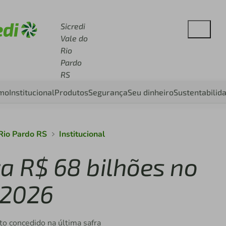
se sicredi.com.br
Sicredi
Vale do
Rio
Pardo
RS
smo
Institucional
Produtos
Segurança
Seu dinheiro
Sustentabilid
 Rio Pardo RS
Institucional
za R$ 68 bilhões no
/2026
o concedido na última safra