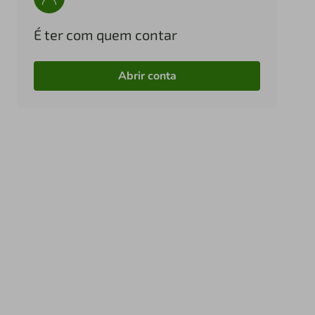
É ter com quem contar
Abrir conta