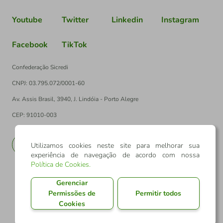
Youtube
Twitter
Linkedin
Instagram
Facebook
TikTok
Confederação Sicredi
CNPJ: 03.795.072/0001-60
Av. Assis Brasil, 3940, J. Lindóia - Porto Alegre
CEP: 91010-003
PT
EN
Utilizamos cookies neste site para melhorar sua
experiência de navegação de acordo com nossa
Política de Cookies
.
Gerenciar
Permissões de
Permitir todos
Cookies