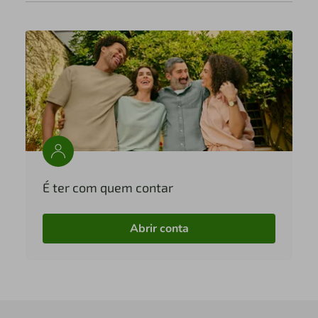
É ter com quem contar
Abrir conta