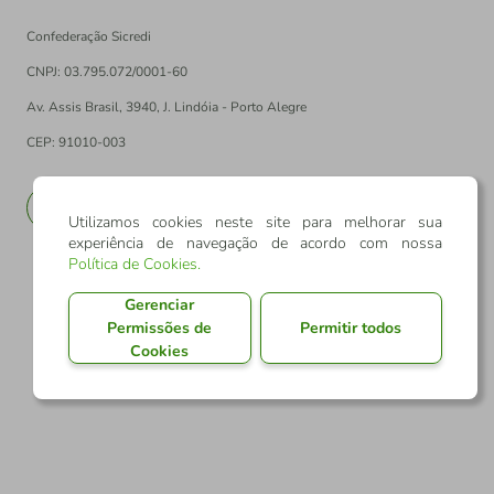
Confederação Sicredi
CNPJ: 03.795.072/0001-60
Av. Assis Brasil, 3940, J. Lindóia - Porto Alegre
CEP: 91010-003
PT
EN
Utilizamos cookies neste site para melhorar sua
experiência de navegação de acordo com nossa
Política de Cookies
.
Gerenciar
Permissões de
Permitir todos
Cookies