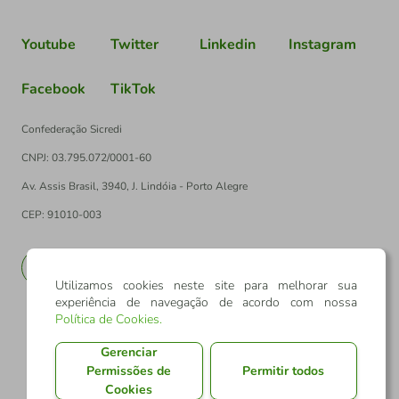
Youtube
Twitter
Linkedin
Instagram
Facebook
TikTok
Confederação Sicredi
CNPJ: 03.795.072/0001-60
Av. Assis Brasil, 3940, J. Lindóia - Porto Alegre
CEP: 91010-003
PT
EN
Utilizamos cookies neste site para melhorar sua
experiência de navegação de acordo com nossa
Política de Cookies
.
Gerenciar
Permissões de
Permitir todos
Cookies