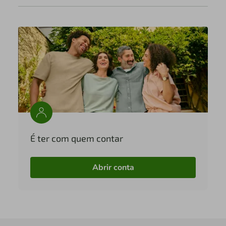
É ter com quem contar
Abrir conta