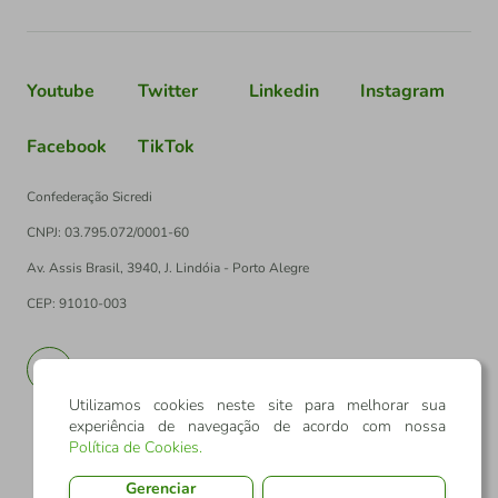
Youtube
Twitter
Linkedin
Instagram
Facebook
TikTok
Confederação Sicredi
CNPJ: 03.795.072/0001-60
Av. Assis Brasil, 3940, J. Lindóia - Porto Alegre
CEP: 91010-003
PT
EN
Utilizamos cookies neste site para melhorar sua
experiência de navegação de acordo com nossa
Política de Cookies
.
Gerenciar