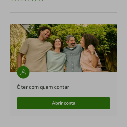
É ter com quem contar
Abrir conta