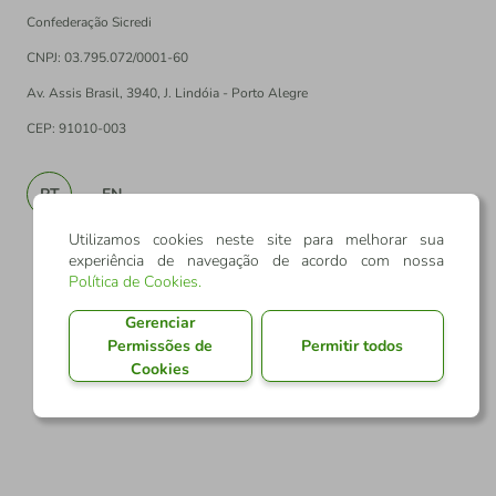
Confederação Sicredi
CNPJ: 03.795.072/0001-60
Av. Assis Brasil, 3940, J. Lindóia - Porto Alegre
CEP: 91010-003
PT
EN
Utilizamos cookies neste site para melhorar sua
experiência de navegação de acordo com nossa
Política de Cookies
.
Gerenciar
Permissões de
Permitir todos
Cookies