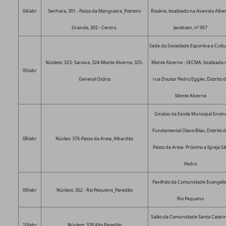
04/abr
Senhora, 301 - Passo da Mangueira_Potreiro
Rosário, localizado na Avenida Albe
Grande, 302 - Centro.
Jacobsen, nº 957
Sede da Sociedade Esportiva e Cultu
Núcleos: 323- Saraiva, 324-Monte Alverne, 325-
Monte Alverne - SECMA, localizada 
05/abr
General Osório
rua Doutor Pedro Eggler, Distrito 
Monte Alverne
Ginásio da Escola Municipal Ensin
Fundamental Olavo Bilac, Distrito 
08/abr
Núcleo: 376-Passo da Areia_Albardão
Passo da Areia- Próximo a Igreja S
Pedro
Pavilhão da Comunidade Evangéli
09/abr
Núcleos: 362 - Rio Pequeno_Paredão
Rio Pequeno
Salão da Comunidade Santa Catarin
10/abr
Núcleos: 328 Alto Paredão