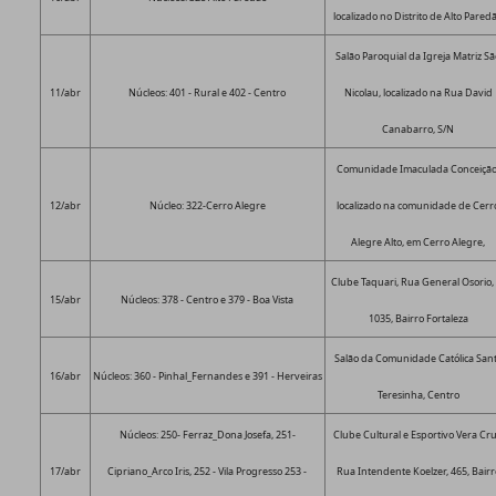
localizado no Distrito de Alto Pared
Salão Paroquial da Igreja Matriz S
11/abr
Núcleos: 401 - Rural e 402 - Centro
Nicolau, localizado na Rua David
Canabarro, S/N
Comunidade Imaculada Conceição
12/abr
Núcleo: 322-Cerro Alegre
localizado na comunidade de Cerr
Alegre Alto, em Cerro Alegre,
Clube Taquari, Rua General Osorio,
15/abr
Núcleos: 378 - Centro e 379 - Boa Vista
1035, Bairro Fortaleza
Salão da Comunidade Católica San
16/abr
Núcleos: 360 - Pinhal_Fernandes e 391 - Herveiras
Teresinha, Centro
Núcleos: 250- Ferraz_Dona Josefa, 251-
Clube Cultural e Esportivo Vera Cru
17/abr
Cipriano_Arco Iris, 252 - Vila Progresso 253 -
Rua Intendente Koelzer, 465, Bairr