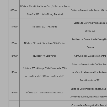
Núcleos: 314 - Linha Santa Cruz, 315 - Linha Santa
07/mar
Salão da Comunidade Santos Márti
Cruz 2 e 316 - Linha Nova_ Pinheiral
Salão São Martinho Vila Palanque
11/mar
Núcleos: 272 – Palanque
95800-000
Pavilhão da Comunidade Evangélic
12/mar
Núcleos: 361 - Alto Sinimbu e 363 - Centro
Centro
13/mar
Núcleo: 410- Vale Verde
Comunidade Evangélica Centro
Salão da Comunidade Católica San
Núcleos: 335 - Aliança, 336 - Esmeralda, 338 -
14/mar
Antônio, localizado na Rua Profess
Arroio Grande 1, 339- Arroio Grande 2.
Arno Gressler, nº 191
Salão da Comunidade São José, Rua 
18/mar
Núcleo: 274 – Mariante/Estância Nova
Armando Ruschel, Bela Vista, 95800-
Comunidade Evangélica Rio Pardin