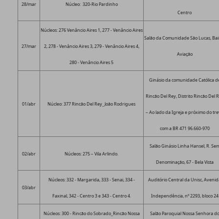
28/mar
Núcleo: 320-Rio Pardinho
Centro
Núcleos: 276 Venâncio Aires 1, 277 - Venâncio Aires
Salão da Comunidade São Lucas, Bai
27/mar
2, 278 - Venâncio Aires 3, 279 - Venâncio Aires 4,
Aviação
280 - Venâncio Aires 5
Ginásio da comunidade Católica d
Rincão Del Rey, Distrito Rincão Del 
01/abr
Núcleo: 377 Rincão Del Rey_João Rodrigues
– Ao lado da Igreja e próximo do tr
com a BR 471 96.660-970
Salão Ginásio Linha Hansel, R. Se
02/abr
Núcleos: 275 – Vila Arlindo.
Denominação, 67 - Bela Vista
Núcleos: 332 - Margarida, 333 - Senai, 334 -
Auditório Central da Unisc, Aveni
03/abr
Faxinal, 342 - Centro 3 e 343 - Centro 4.
Independência, nº 2293, bloco 24
Núcleos: 300 - Rincão do Sobrado_Rincão Nossa
Salão Paroquial Nossa Senhora d