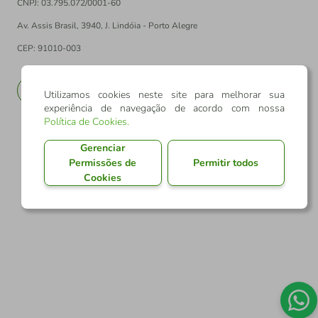
CNPJ: 03.795.072/0001-60
Av. Assis Brasil, 3940, J. Lindóia - Porto Alegre
CEP: 91010-003
PT
EN
Utilizamos cookies neste site para melhorar sua
experiência de navegação de acordo com nossa
Política de Cookies
.
Gerenciar
Permissões de
Permitir todos
Cookies