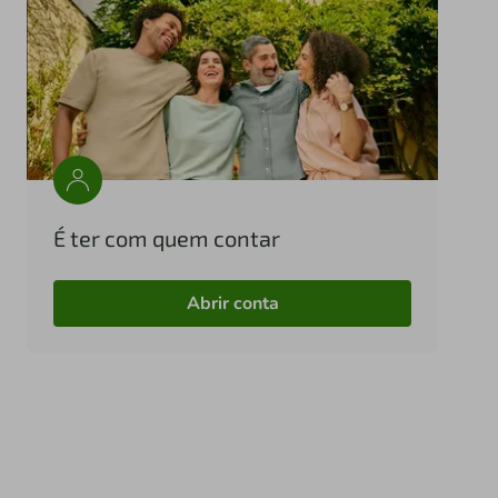
É ter com quem contar
Abrir conta