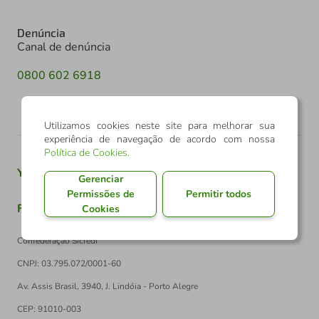
Denúncia
Canal de denúncia
0800 602 6918
Utilizamos cookies neste site para melhorar sua
experiência de navegação de acordo com nossa
Política de Cookies
.
Youtube
Twitter
Linkedin
Instagram
Gerenciar
Permissões de
Permitir todos
Facebook
TikTok
Cookies
Confederação Sicredi
CNPJ: 03.795.072/0001-60
Av. Assis Brasil, 3940, J. Lindóia - Porto Alegre
CEP: 91010-003