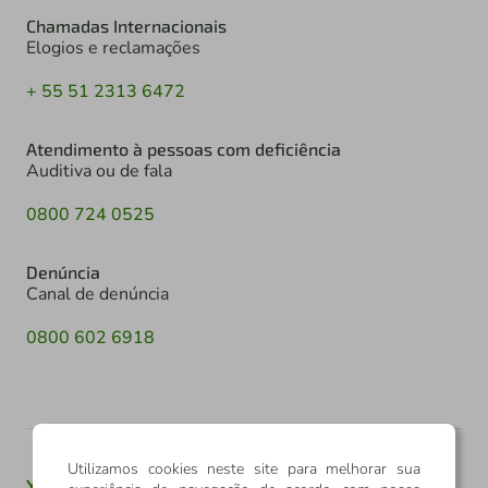
Chamadas Internacionais
Elogios e reclamações
+ 55 51 2313 6472
Atendimento à pessoas com deficiência
Auditiva ou de fala
0800 724 0525
Denúncia
Canal de denúncia
0800 602 6918
Utilizamos cookies neste site para melhorar sua
Youtube
Twitter
Linkedin
Instagram