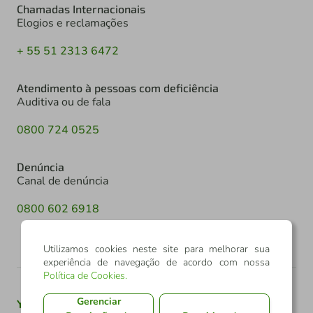
Chamadas Internacionais
Elogios e reclamações
+ 55 51 2313 6472
Atendimento à pessoas com deficiência
Auditiva ou de fala
0800 724 0525
Denúncia
Canal de denúncia
0800 602 6918
Utilizamos cookies neste site para melhorar sua
experiência de navegação de acordo com nossa
Política de Cookies
.
Gerenciar
Youtube
Twitter
Linkedin
Instagram