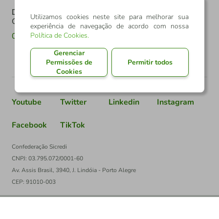
Denúncia
Utilizamos cookies neste site para melhorar sua
Canal de denúncia
experiência de navegação de acordo com nossa
Política de Cookies
.
0800 602 6918
Gerenciar
Permissões de
Permitir todos
Cookies
Youtube
Twitter
Linkedin
Instagram
Facebook
TikTok
Confederação Sicredi
CNPJ: 03.795.072/0001-60
Av. Assis Brasil, 3940, J. Lindóia - Porto Alegre
CEP: 91010-003
PT
EN