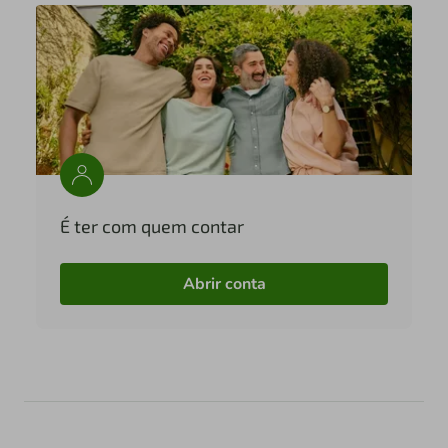
É ter com quem contar
Abrir conta