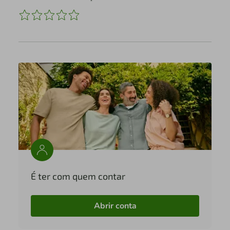
É ter com quem contar
Abrir conta