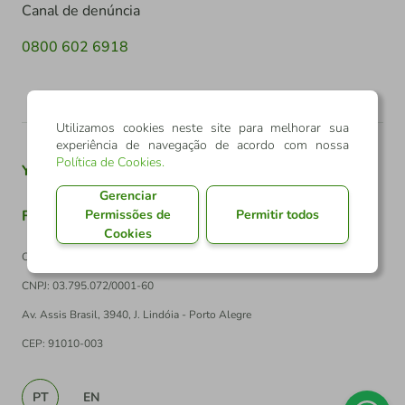
Canal de denúncia
0800 602 6918
Utilizamos cookies neste site para melhorar sua
experiência de navegação de acordo com nossa
Política de Cookies
.
Youtube
Twitter
Linkedin
Instagram
Gerenciar
Permissões de
Permitir todos
Facebook
TikTok
Cookies
Confederação Sicredi
CNPJ: 03.795.072/0001-60
Av. Assis Brasil, 3940, J. Lindóia - Porto Alegre
CEP: 91010-003
PT
EN