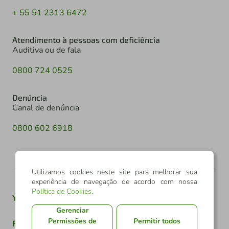
+ 55 51 2313 6472
Atendimento à pessoas com deficiência
Auditiva ou de fala
0800 724 0525
Denúncia
Canal de denúncia
0800 602 6918
Utilizamos cookies neste site para melhorar sua
experiência de navegação de acordo com nossa
Política de Cookies
.
Youtube
Twitter
Linkedin
Instagram
Gerenciar
Permissões de
Permitir todos
Facebook
TikTok