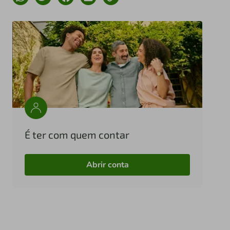
É ter com quem contar
Abrir conta