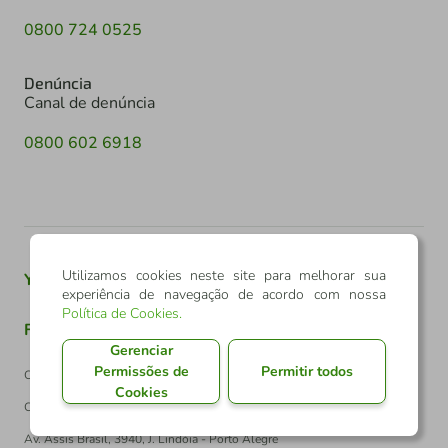
0800 724 0525
Denúncia
Canal de denúncia
0800 602 6918
Utilizamos cookies neste site para melhorar sua
Youtube
Twitter
Linkedin
Instagram
experiência de navegação de acordo com nossa
Política de Cookies
.
Facebook
TikTok
Gerenciar
Permissões de
Permitir todos
Confederação Sicredi
Cookies
CNPJ: 03.795.072/0001-60
Av. Assis Brasil, 3940, J. Lindóia - Porto Alegre