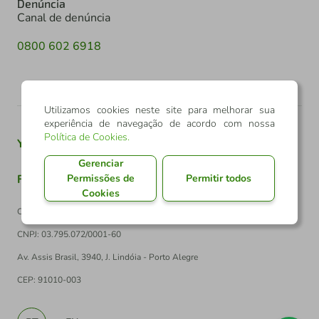
Denúncia
Canal de denúncia
0800 602 6918
Utilizamos cookies neste site para melhorar sua
experiência de navegação de acordo com nossa
Política de Cookies
.
Youtube
Twitter
Linkedin
Instagram
Gerenciar
Permissões de
Permitir todos
Facebook
TikTok
Cookies
Confederação Sicredi
CNPJ: 03.795.072/0001-60
Av. Assis Brasil, 3940, J. Lindóia - Porto Alegre
CEP: 91010-003