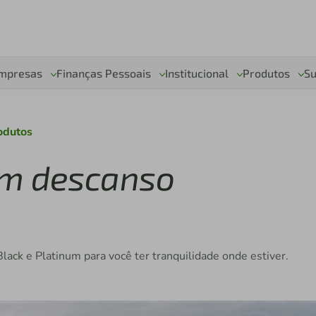
mpresas
Finanças Pessoais
Institucional
Produtos
Su
odutos
um descanso
ack e Platinum para você ter tranquilidade onde estiver.