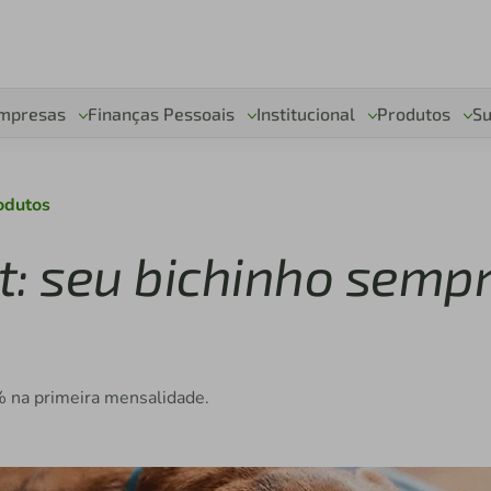
mpresas
Finanças Pessoais
Institucional
Produtos
Su
odutos
t: seu bichinho semp
% na primeira mensalidade.