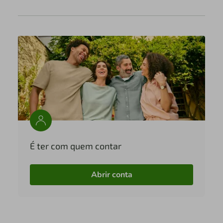
É ter com quem contar
Abrir conta